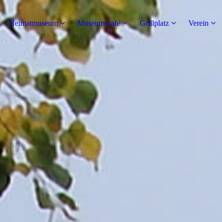
Heimatmuseum
Museumscafé
Grillplatz
Verein