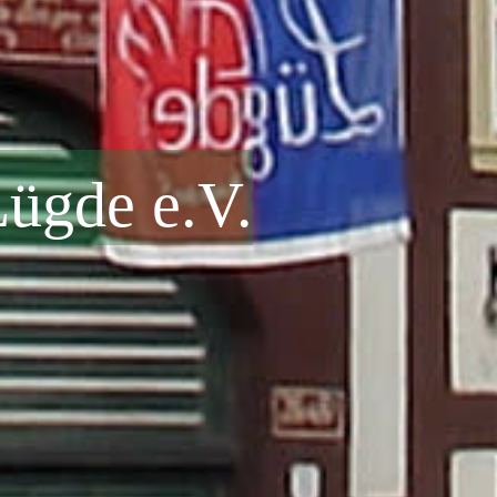
ügde e.V.