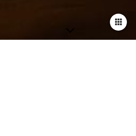
Das Museumscafé
Das Museumscafé versüßt Ihnen den Besuch in unseren
historischen Räumlichkeiten und lädt Sie ein, eine
wohlverdiente Pause einzulegen. Genießen Sie eine Auswahl
an frisch gebrühtem Kaffee, feinen Torten und Kuchen, kleinen
Stärkungen sowie erfrischenden Getränken.
Unser Café befindet sich im Obergeschoss des Museums und
bietet Ihnen im Sommer zusätzlich die Möglichkeit, im schönen
Museumsgarten oder vor dem Museumsportal zu sitzen. Hier
können Sie in geselliger Runde nette Gespräche führen und die
historische Umgebung genießen.