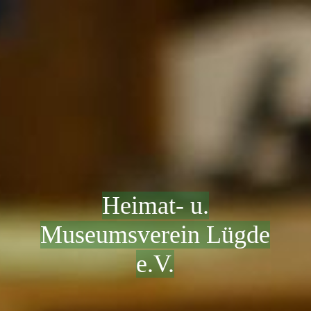
Heimat- u.
Museumsverein Lügde
e.V.