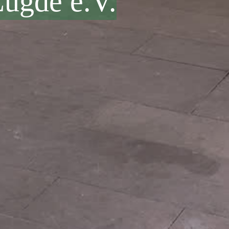
ügde e.V.