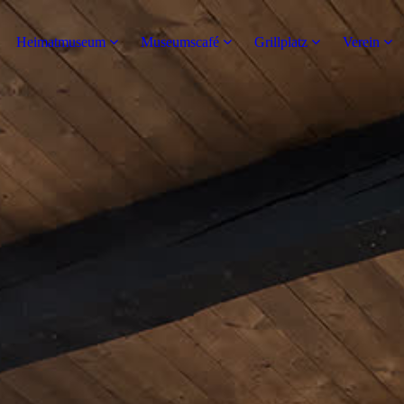
Heimatmuseum
Museumscafé
Grillplatz
Verein