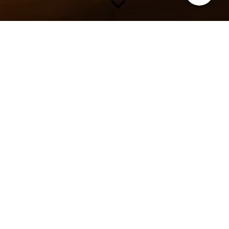
Sonntags von 14 Uhr bis 18 Uhr
Unser Museumscafé wird von
den Ehrenamtlichen des Heimat-
und Museumsverein Lügde e.V.
betrieben.