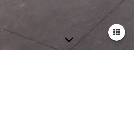
Sonderausstellung "Mit Volldampf voraus!"
Familien- und Firmengeschichte der
Firma Wilhelm Ottomeyer.