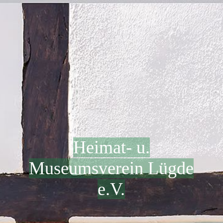
Heimat- u.
Museumsverein Lügde
e.V.